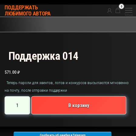
Перейти
0
ПОДДЕРЖАТЬ
к
ЛЮБИМОГО АВТОРА
Меню
содержимому
Поддержка 014
571.00
₽
Теперь пароли для эвентов, лотов и конкурсов высылаются мгновенно
на почту, после отправки поддержки
Количество
В корзину
товара
Поддержка
014
Сообщить об ошибке в Telegram