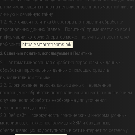
в том числе защиты прав на неприкосновенность частной жизни,
личную и семейную тайну.
1.2. Настоящая политика Оператора в отношении обработки
персональных данных (далее – Политика) применяется ко всей
информации, которую Оператор может получить о посетителях
веб-сайта
https://smartstreams.ml/
.
2. Основные понятия, используемые в Политике
2.1. Автоматизированная обработка персональных данных –
обработка персональных данных с помощью средств
вычислительной техники.
2.2. Блокирование персональных данных – временное
прекращение обработки персональных данных (за исключением
случаев, если обработка необходима для уточнения
персональных данных).
2.3. Веб-сайт – совокупность графических и информационных
материалов, а также программ для ЭВМ и баз данных,
обеспечивающих их доступность в сети интернет по сетевому