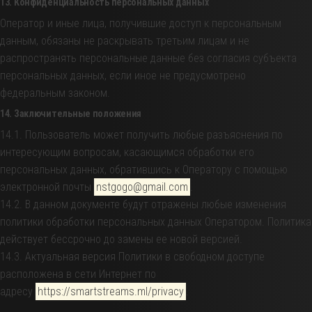
13. Конфиденциальность персональных данных
Оператор и иные лица, получившие доступ к персональным
данным, обязаны не раскрывать третьим лицам и не
распространять персональные данные без согласия субъекта
персональных данных, если иное не предусмотрено
федеральным законом.
14. Заключительные положения
14.1. Пользователь может получить любые разъяснения по
интересующим вопросам, касающимся обработки его
персональных данных, обратившись к Оператору с помощью
электронной почты
nstgogo@gmail.com
.
14.2. В данном документе будут отражены любые изменения
политики обработки персональных данных Оператором. Политика
действует бессрочно до замены ее новой версией.
14.3. Актуальная версия Политики в свободном доступе
расположена в сети Интернет по
адресу
https://smartstreams.ml/privacy
.