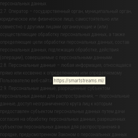
персональных данных.
2.7. Оператор – государственный орган, муниципальный орган,
юридическое или физическое лицо, самостоятельно или
совместно с другими лицами организующие и (или)
осуществляющие обработку персональных данных, а также
определяющие цели обработки персональных данных, состав
персональных данных, подлежащих обработке, действия
(операции), совершаемые с персональными данными.
2.8. Персональные данные – любая информация, относящаяся
прямо или косвенно к определенному или определяемому
Пользователю веб-сайта
https://smartstreams.ml/
.
2.9. Персональные данные, разрешенные субъектом
персональных данных для распространения, — персональные
данные, доступ неограниченного круга лиц к которым
предоставлен субъектом персональных данных путем дачи
согласия на обработку персональных данных, разрешенных
субъектом персональных данных для распространения в
порядке, предусмотренном Законом о персональных данных