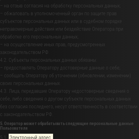
– на отзыв согласия на обработку персональных данных;
– обжаловать в уполномоченный орган по защите прав
субъектов персональных данных или в судебном порядке
неправомерные действия или бездействие Оператора при
обработке его персональных данных;
– на осуществление иных прав, предусмотренных
законодательством РФ.
4.2. Субъекты персональных данных обязаны:
– предоставлять Оператору достоверные данные о себе;
– сообщать Оператору об уточнении (обновлении, изменении)
своих персональных данных.
4.3. Лица, передавшие Оператору недостоверные сведения о
себе, либо сведения о другом субъекте персональных данных
без согласия последнего, несут ответственность в соответствии
с законодательством РФ.
5. Оператор может обрабатывать следующие персональные данные
Пользователя
5.1.
Электронный адрес.