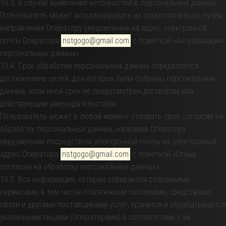
10.3. В случае выявления неточностей в персональных данных,
Пользователь может актуализировать их самостоятельно, путем
направления Оператору уведомление на адрес электронной
почты Оператора
nstgogo@gmail.com
с пометкой «Актуализация
персональных данных».
10.4. Срок обработки персональных данных определяется
достижением целей, для которых были собраны персональные
данные, если иной срок не предусмотрен договором или
действующим законодательством.
Пользователь может в любой момент отозвать свое согласие на
обработку персональных данных, направив Оператору
уведомление посредством электронной почты на электронный
адрес Оператора
nstgogo@gmail.com
с пометкой «Отзыв
согласия на обработку персональных данных».
10.5. Вся информация, которая собирается сторонними
сервисами, в том числе платежными системами, средствами
связи и другими поставщиками услуг, хранится и обрабатывается
указанными лицами (Операторами) в соответствии с их