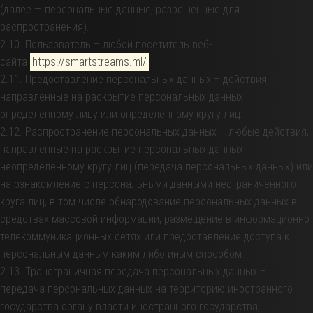
(далее — персональные данные, разрешенные для
распространения).
2.10. Пользователь – любой посетитель веб-
сайта
https://smartstreams.ml/
.
2.11. Предоставление персональных данных – действия,
направленные на раскрытие персональных данных
определенному лицу или определенному кругу лиц.
2.12. Распространение персональных данных – любые действия,
направленные на раскрытие персональных данных
неопределенному кругу лиц (передача персональных данных) или
на ознакомление с персональными данными неограниченного
круга лиц, в том числе обнародование персональных данных в
средствах массовой информации, размещение в информационно-
телекоммуникационных сетях или предоставление доступа к
персональным данным каким-либо иным способом.
2.13. Трансграничная передача персональных данных –
передача персональных данных на территорию иностранного
государства органу власти иностранного государства,