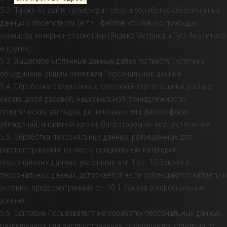
5.2. Также на сайте происходит сбор и обработка обезличенных
данных о посетителях (в т.ч. файлов «cookie») с помощью
сервисов интернет-статистики (Яндекс Метрика и Гугл Аналитика
и других).
5.3. Вышеперечисленные данные далее по тексту Политики
объединены общим понятием Персональные данные.
5.4. Обработка специальных категорий персональных данных,
касающихся расовой, национальной принадлежности,
политических взглядов, религиозных или философских
убеждений, интимной жизни, Оператором не осуществляется.
5.5. Обработка персональных данных, разрешенных для
распространения, из числа специальных категорий
персональных данных, указанных в ч. 1 ст. 10 Закона о
персональных данных, допускается, если соблюдаются запреты и
условия, предусмотренные ст. 10.1 Закона о персональных
данных.
5.6. Согласие Пользователя на обработку персональных данных,
разрешенных для распространения, оформляется отдельно от