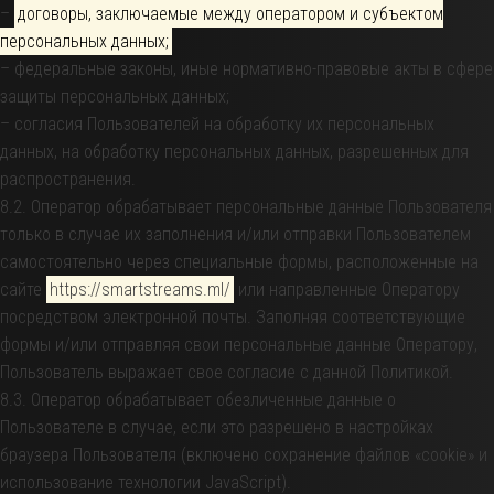
–
договоры, заключаемые между оператором и субъектом
персональных данных;
– федеральные законы, иные нормативно-правовые акты в сфере
защиты персональных данных;
– согласия Пользователей на обработку их персональных
данных, на обработку персональных данных, разрешенных для
распространения.
8.2. Оператор обрабатывает персональные данные Пользователя
только в случае их заполнения и/или отправки Пользователем
самостоятельно через специальные формы, расположенные на
сайте
https://smartstreams.ml/
или направленные Оператору
посредством электронной почты. Заполняя соответствующие
формы и/или отправляя свои персональные данные Оператору,
Пользователь выражает свое согласие с данной Политикой.
8.3. Оператор обрабатывает обезличенные данные о
Пользователе в случае, если это разрешено в настройках
браузера Пользователя (включено сохранение файлов «cookie» и
использование технологии JavaScript).