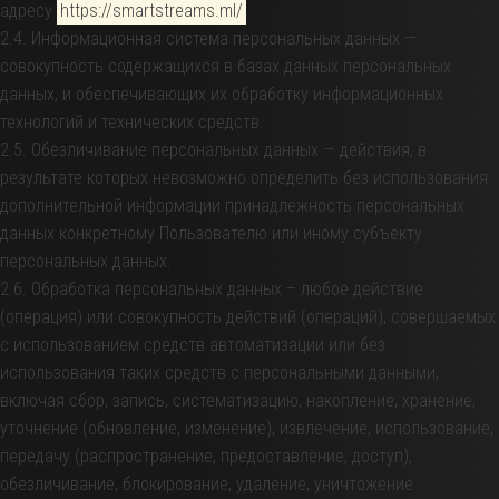
адресу
https://smartstreams.ml/
.
2.4. Информационная система персональных данных —
совокупность содержащихся в базах данных персональных
данных, и обеспечивающих их обработку информационных
технологий и технических средств.
2.5. Обезличивание персональных данных — действия, в
результате которых невозможно определить без использования
дополнительной информации принадлежность персональных
данных конкретному Пользователю или иному субъекту
персональных данных.
2.6. Обработка персональных данных – любое действие
(операция) или совокупность действий (операций), совершаемых
с использованием средств автоматизации или без
использования таких средств с персональными данными,
включая сбор, запись, систематизацию, накопление, хранение,
уточнение (обновление, изменение), извлечение, использование,
передачу (распространение, предоставление, доступ),
обезличивание, блокирование, удаление, уничтожение