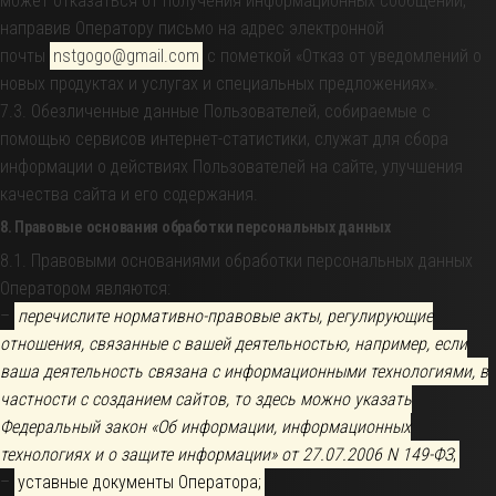
может отказаться от получения информационных сообщений,
направив Оператору письмо на адрес электронной
почты
nstgogo@gmail.com
с пометкой «Отказ от уведомлений о
новых продуктах и услугах и специальных предложениях».
7.3. Обезличенные данные Пользователей, собираемые с
помощью сервисов интернет-статистики, служат для сбора
информации о действиях Пользователей на сайте, улучшения
качества сайта и его содержания.
8. Правовые основания обработки персональных данных
8.1. Правовыми основаниями обработки персональных данных
Оператором являются:
–
перечислите нормативно-правовые акты, регулирующие
отношения, связанные с вашей деятельностью, например, если
ваша деятельность связана с информационными технологиями, в
частности с созданием сайтов, то здесь можно указать
Федеральный закон «Об информации, информационных
технологиях и о защите информации» от 27.07.2006 N 149-ФЗ
;
–
уставные документы Оператора;