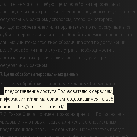
дольше, чем этого требуют цели обработки персональных
данных, если срок хранения персональных данных не установлен
федеральным законом, договором, стороной которого,
выгодоприобретателем или поручителем по которому является
субъект персональных данных. Обрабатываемые персональные
данные уничтожаются либо обезличиваются по достижении
целей обработки или в случае утраты необходимости в
достижении этих целей, если иное не предусмотрено
федеральным законом.
7. Цели обработки персональных данных
7.1. Цель обработки персональных данных Пользователя:
–
предоставление доступа Пользователю к сервисам,
информации и/или материалам, содержащимся на веб-
сайте
https://smartstreams.ml/
.
7.2. Также Оператор имеет право направлять Пользователю
уведомления о новых продуктах и услугах, специальных
предложениях и различных событиях. Пользователь всегда