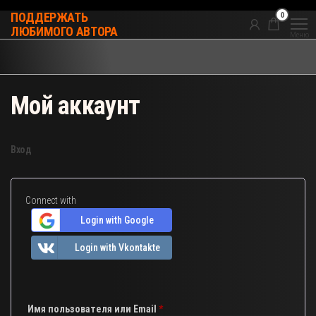
Перейти
0
ПОДДЕРЖАТЬ
к
ЛЮБИМОГО АВТОРА
Меню
содержимому
Мой аккаунт
Вход
Connect with
Login with Google
Login with Vkontakte
Обязательно
Имя пользователя или Email
*