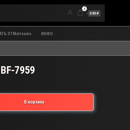
0
0.00 ₽
ТЬ STMstreams
ИНФО
 BF-7959
В корзину