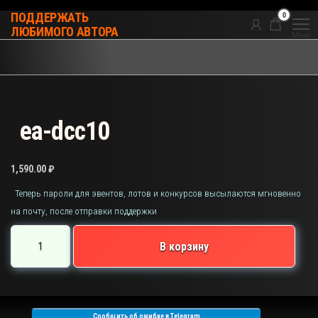
Перейти
0
ПОДДЕРЖАТЬ
к
ЛЮБИМОГО АВТОРА
Меню
содержимому
ea-dcc10
1,590.00
₽
Теперь пароли для эвентов, лотов и конкурсов высылаются мгновенно
на почту, после отправки поддержки
Количество
В корзину
товара
ea-
dcc10
Сообщить об ошибке в Telegram