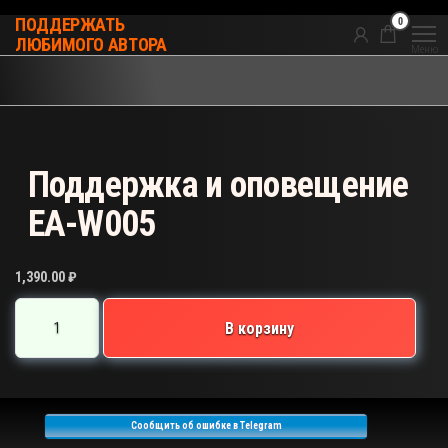
Перейти
0
ПОДДЕРЖАТЬ
к
ЛЮБИМОГО АВТОРА
Меню
содержимому
Поддержка и оповещение
EA-W005
1,390.00
₽
Количество
В корзину
товара
Поддержка
и
оповещение
Сообщить об ошибке в Telegram
EA-