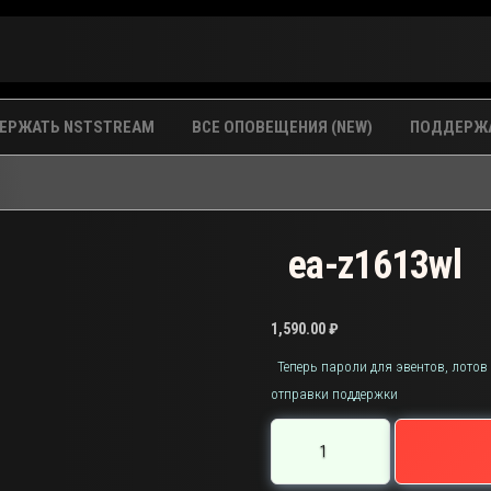
ЕРЖАТЬ NSTSTREAM
ВСЕ ОПОВЕЩЕНИЯ (NEW)
ПОДДЕРЖА
ea-z1613wl
1,590.00
₽
Теперь пароли для эвентов, лотов
отправки поддержки
Количество
товара
ea-