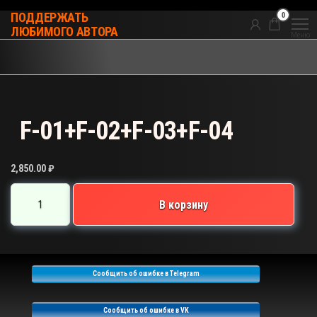
Перейти
0
ПОДДЕРЖАТЬ
к
ЛЮБИМОГО АВТОРА
Меню
содержимому
F-01+F-02+F-03+F-04
2,850.00
₽
Количество
В корзину
товара
F-
01+F-
02+F-
Сообщить об ошибке в Telegram
03+F-
04
Сообщить об ошибке в VK