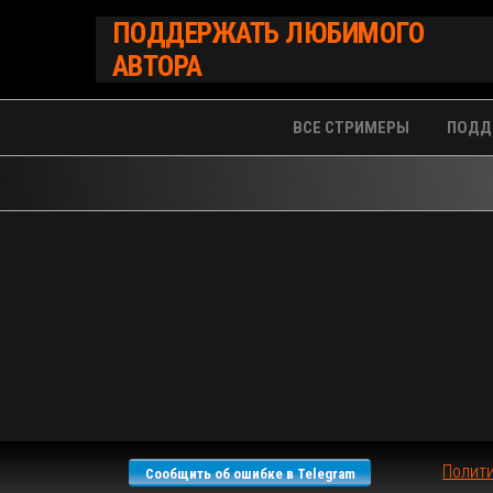
Перейти
ПОДДЕРЖАТЬ ЛЮБИМОГО
к
АВТОРА
содержимому
ВСЕ СТРИМЕРЫ
ПОДД
Полит
Сообщить об ошибке в Telegram