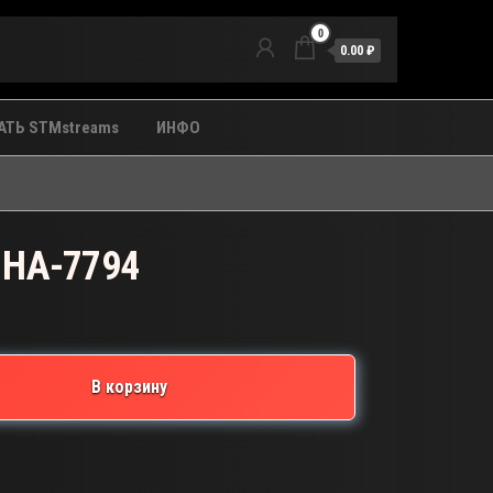
0
0.00 ₽
ТЬ STMstreams
ИНФО
 HA-7794
В корзину