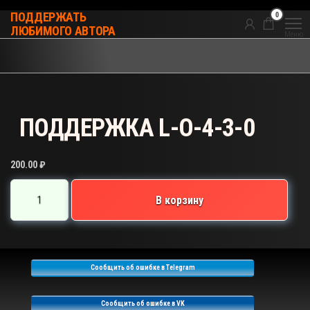
Перейти
0
ПОДДЕРЖАТЬ
к
ЛЮБИМОГО АВТОРА
Меню
содержимому
ПОДДЕРЖКА L-O-4-3-0
200.00
₽
Количество
В корзину
товара
ПОДДЕРЖКА
L-
O-
Сообщить об ошибке в Telegram
4-
3-
Сообщить об ошибке в VK
0