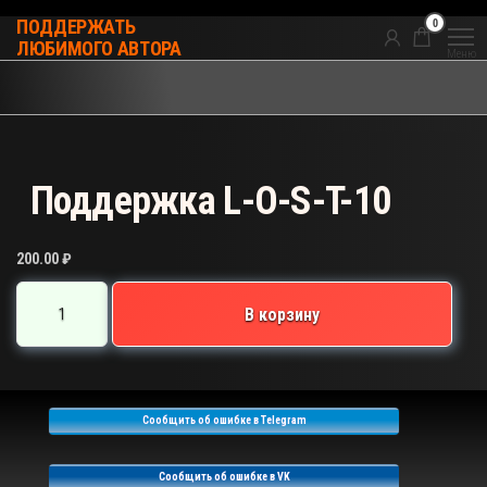
Перейти
0
ПОДДЕРЖАТЬ
к
ЛЮБИМОГО АВТОРА
Меню
содержимому
Поддержка L-O-S-T-10
200.00
₽
Количество
В корзину
товара
Поддержка
L-
O-
Сообщить об ошибке в Telegram
S-
T-
Сообщить об ошибке в VK
10