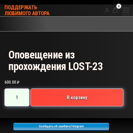
Перейти
0
ПОДДЕРЖАТЬ
к
ЛЮБИМОГО АВТОРА
Меню
содержимому
Оповещение из
прохождения LOST-23
600.00
₽
Количество
В корзину
товара
Оповещение
из
прохождения
Сообщить об ошибке в Telegram
LOST-