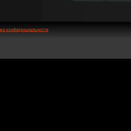
S-
A-
V-
E-
ика конфиденциальности
0-
2