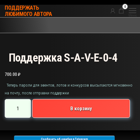
Перейти
0
ПОДДЕРЖАТЬ
к
ЛЮБИМОГО АВТОРА
Меню
содержимому
Поддержка S-A-V-E-0-4
700.00
₽
Теперь пароли для эвентов, лотов и конкурсов высылаются мгновенно
на почту, после отправки поддержки
Количество
В корзину
товара
Поддержка
S-
A-
Сообщить об ошибке в Telegram