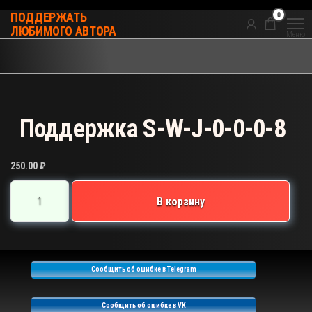
Перейти
0
ПОДДЕРЖАТЬ
к
ЛЮБИМОГО АВТОРА
Меню
содержимому
Поддержка S-W-J-0-0-0-8
250.00
₽
Количество
В корзину
товара
Поддержка
S-
W-
Сообщить об ошибке в Telegram
J-
0-
Сообщить об ошибке в VK
0-