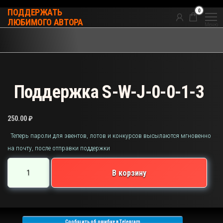
Перейти
0
ПОДДЕРЖАТЬ
к
ЛЮБИМОГО АВТОРА
Меню
содержимому
Поддержка S-W-J-0-0-1-3
250.00
₽
Теперь пароли для эвентов, лотов и конкурсов высылаются мгновенно
на почту, после отправки поддержки
Количество
В корзину
товара
Поддержка
S-
W-
Сообщить об ошибке в Telegram