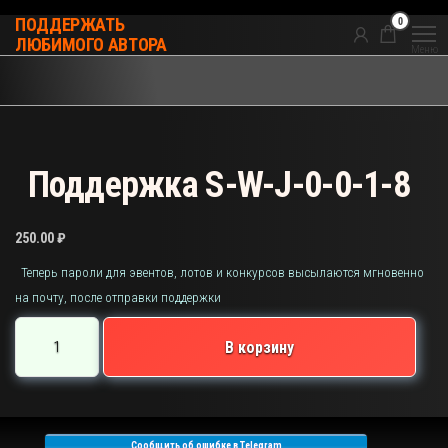
Перейти
0
ПОДДЕРЖАТЬ
к
ЛЮБИМОГО АВТОРА
Меню
содержимому
Поддержка S-W-J-0-0-1-8
250.00
₽
Теперь пароли для эвентов, лотов и конкурсов высылаются мгновенно
на почту, после отправки поддержки
Количество
В корзину
товара
Поддержка
S-
W-
Сообщить об ошибке в Telegram