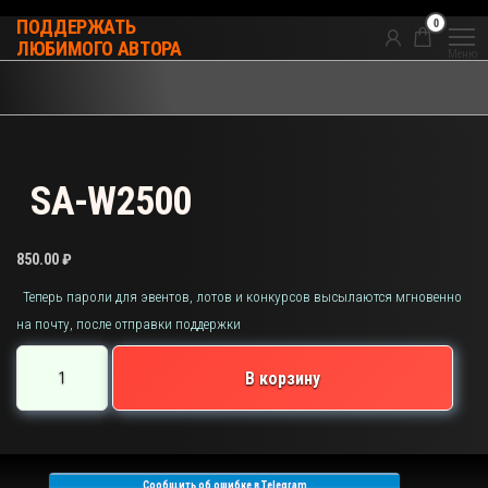
Перейти
0
ПОДДЕРЖАТЬ
к
ЛЮБИМОГО АВТОРА
Меню
содержимому
SA-W2500
850.00
₽
Теперь пароли для эвентов, лотов и конкурсов высылаются мгновенно
на почту, после отправки поддержки
Количество
В корзину
товара
SA-
W2500
Сообщить об ошибке в Telegram