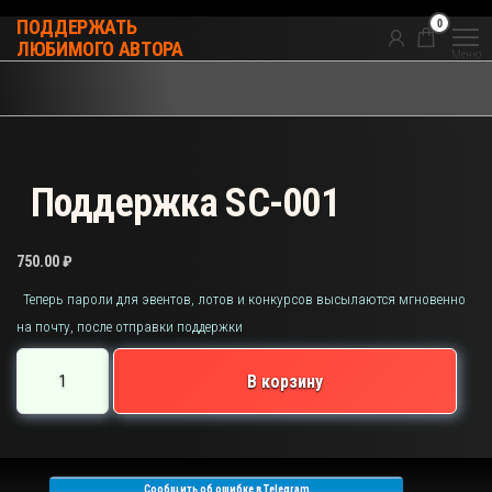
Перейти
0
ПОДДЕРЖАТЬ
к
ЛЮБИМОГО АВТОРА
Меню
содержимому
Поддержка SC-001
750.00
₽
Теперь пароли для эвентов, лотов и конкурсов высылаются мгновенно
на почту, после отправки поддержки
Количество
В корзину
товара
Поддержка
SC-
001
Сообщить об ошибке в Telegram