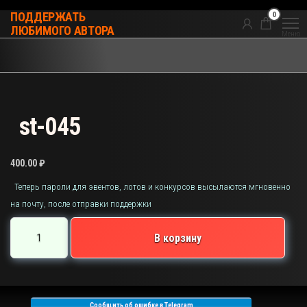
Перейти
0
ПОДДЕРЖАТЬ
к
ЛЮБИМОГО АВТОРА
Меню
содержимому
st-045
400.00
₽
Теперь пароли для эвентов, лотов и конкурсов высылаются мгновенно
на почту, после отправки поддержки
Количество
В корзину
товара
st-
045
Сообщить об ошибке в Telegram