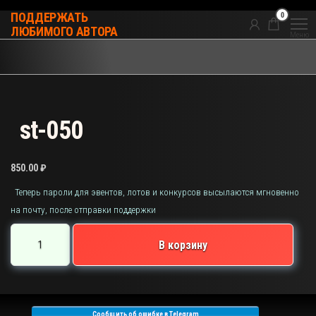
Перейти
0
ПОДДЕРЖАТЬ
к
ЛЮБИМОГО АВТОРА
Меню
содержимому
st-050
850.00
₽
Теперь пароли для эвентов, лотов и конкурсов высылаются мгновенно
на почту, после отправки поддержки
Количество
В корзину
товара
st-
050
Сообщить об ошибке в Telegram