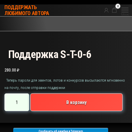
Перейти
0
ПОДДЕРЖАТЬ
к
ЛЮБИМОГО АВТОРА
Меню
содержимому
Поддержка S-T-0-6
280.00
₽
Теперь пароли для эвентов, лотов и конкурсов высылаются мгновенно
на почту, после отправки поддержки
Количество
В корзину
товара
Поддержка
S-
T-
Сообщить об ошибке в Telegram