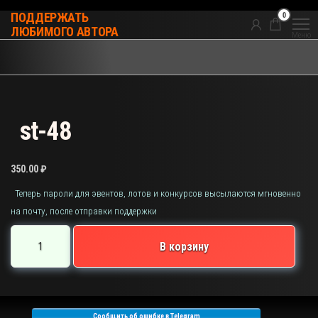
Перейти
0
ПОДДЕРЖАТЬ
к
ЛЮБИМОГО АВТОРА
Меню
содержимому
st-48
350.00
₽
Теперь пароли для эвентов, лотов и конкурсов высылаются мгновенно
на почту, после отправки поддержки
Количество
В корзину
товара
st-
48
Сообщить об ошибке в Telegram