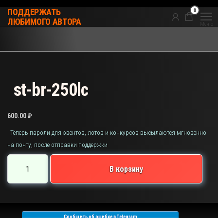
Перейти
0
ПОДДЕРЖАТЬ
к
ЛЮБИМОГО АВТОРА
Меню
содержимому
st-br-250lc
600.00
₽
Теперь пароли для эвентов, лотов и конкурсов высылаются мгновенно
на почту, после отправки поддержки
Количество
В корзину
товара
st-
br-
250lc
Сообщить об ошибке в Telegram