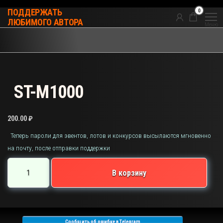
Перейти
0
ПОДДЕРЖАТЬ
к
ЛЮБИМОГО АВТОРА
Меню
содержимому
ST-M1000
200.00
₽
Теперь пароли для эвентов, лотов и конкурсов высылаются мгновенно
на почту, после отправки поддержки
Количество
В корзину
товара
ST-
M1000
Сообщить об ошибке в Telegram