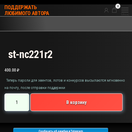
Перейти
0
ПОДДЕРЖАТЬ
к
ЛЮБИМОГО АВТОРА
Меню
содержимому
st-nc221r2
400.00
₽
Теперь пароли для эвентов, лотов и конкурсов высылаются мгновенно
на почту, после отправки поддержки
Количество
В корзину
товара
st-
nc221r2
Сообщить об ошибке в Telegram