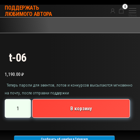
Перейти
0
ПОДДЕРЖАТЬ
к
ЛЮБИМОГО АВТОРА
Меню
содержимому
t-06
1,190.00
₽
Теперь пароли для эвентов, лотов и конкурсов высылаются мгновенно
на почту, после отправки поддержки
Количество
В корзину
товара
t-
06
Сообщить об ошибке в Telegram