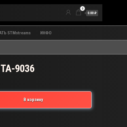
0
0.00 ₽
ТЬ STMstreams
ИНФО
 TA-9036
В корзину