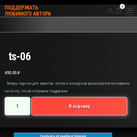
Перейти
0
ПОДДЕРЖАТЬ
к
ЛЮБИМОГО АВТОРА
Меню
содержимому
ts-06
490.00
₽
Теперь пароли для эвентов, лотов и конкурсов высылаются мгновенно
на почту, после отправки поддержки
Количество
В корзину
товара
ts-
06
Сообщить об ошибке в Telegram