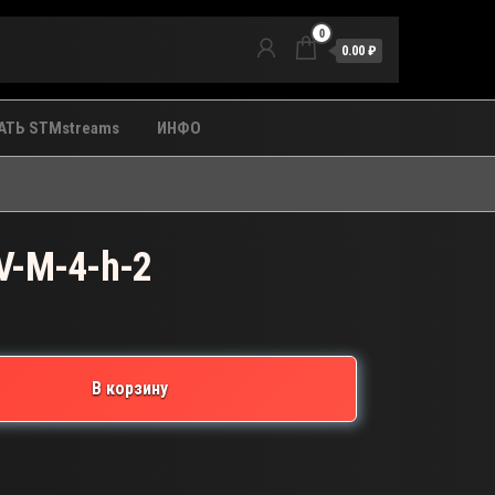
0
0.00 ₽
ТЬ STMstreams
ИНФО
V-M-4-h-2
В корзину