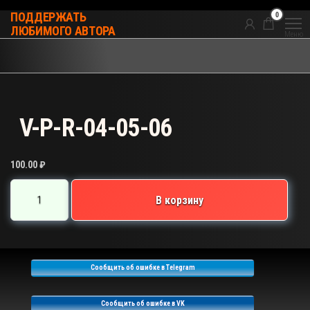
Перейти
0
ПОДДЕРЖАТЬ
к
ЛЮБИМОГО АВТОРА
Меню
содержимому
V-P-R-04-05-06
100.00
₽
Количество
В корзину
товара
V-
P-
R-
Сообщить об ошибке в Telegram
04-
05-
Сообщить об ошибке в VK
06