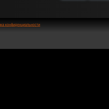
VMA-
01-
02-
03-
ика конфиденциальности
04-
05